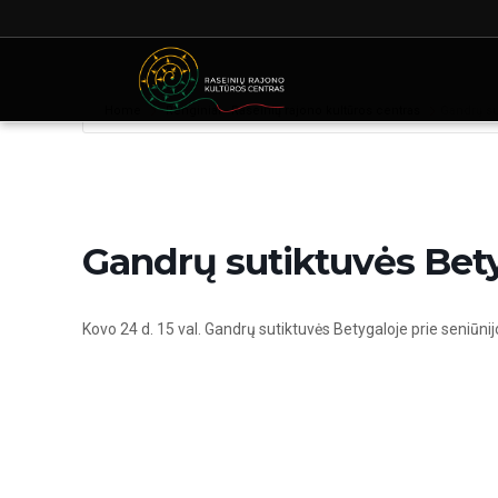
Home
Renginiai - Raseinių rajono kultūros centras
Gandrų su
Gandrų sutiktuvės Bet
Kovo 24 d. 15 val. Gandrų sutiktuvės Betygaloje prie seniūnij