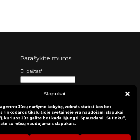
Parašykite mums
El. paštas*
Tema*
Slapukai
agerinti Jūsų naršymo kokybę, vidinės statistikos bei
Žinutė*
s rinkodaros tikslu šioje svetainėje yra naudojami slapukai
), kuriuos Jūs galite bet kada išjungti. Spausdami „Sutinku“,
kate su mūsų naudojamais slapukais.