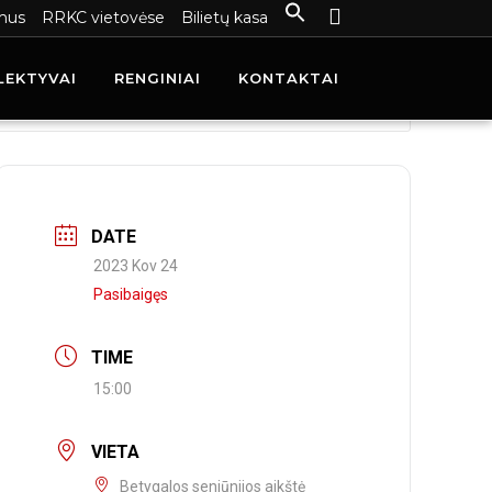
mus
RRKC vietovėse
Bilietų kasa
LEKTYVAI
RENGINIAI
KONTAKTAI
DATE
2023 Kov 24
Pasibaigęs
TIME
15:00
VIETA
Betygalos seniūnijos aikštė