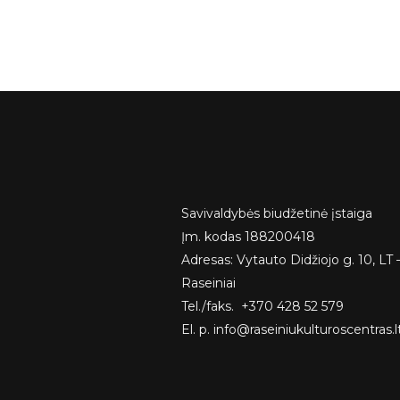
Savivaldybės biudžetinė įstaiga
Įm. kodas 188200418
Adresas: Vytauto Didžiojo g. 10, LT 
Raseiniai
Tel./faks. +370 428 52 579
El. p. info@raseiniukulturoscentras.l