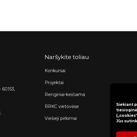
Naršykite toliau
Konkursai
Projektai
– 60153,
Renginiai-keičiama
Siekiant p
RRKC vietovėse
tiesioginė
t
(„cookies“
Viešieji pirkimai
Jūs sutin