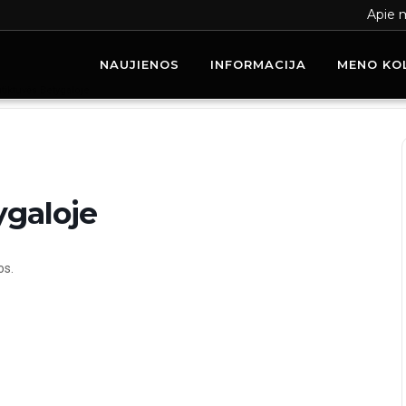
Apie 
NAUJIENOS
INFORMACIJA
MENO KO
tiktuvės Betygaloje
ygaloje
os.