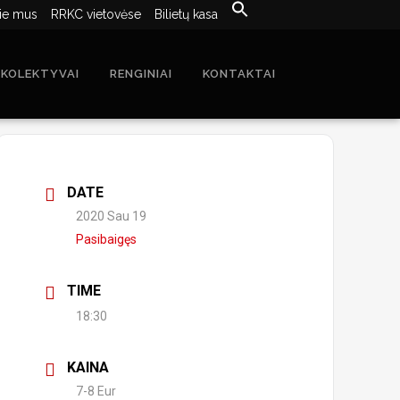
ie mus
RRKC vietovėse
Bilietų kasa
 KOLEKTYVAI
RENGINIAI
KONTAKTAI
DATE
2020 Sau 19
Pasibaigęs
TIME
18:30
KAINA
7-8 Eur