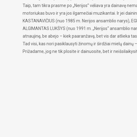
Taip, tam tikra prasme po „Nerijos” vėliava yra dainavę nemaža
motoriukas buvo ir yra jos ilgamečiai muzikantai. Ir jei dai
KASTANAVIČIUS (nuo 1985 m. Nerijos ansamblio narys), EGI
ALGIMANTAS LUKŠYS (nuo 1991 m. „Nerijos‘‘ ansamblio narys)
atnaujinę, be abejo – kiek paaranžavę, bet vis dar atlieka t
Tad visi, kas nori pasiklausyti žinomų ir širdžiai mielų dai
Prižadame, jog ne tik plosite ir dainuosite, bet ir neišsilaiky