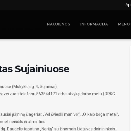
Ap
NAUJIENOS
INFORMACIJA
MENO
rija“ koncertas Sujainiuose
tas Sujainiuose
iuose (Mokyklos g. 4, Sujainiai).
lite rezervuoti telefonu 863844171 arba atvykę darbo metu į RRKC
ausiai įsiminę šlageriai: „Vėl švieski man vėl”, „O, kaip bėga metai”,
uomet neišdils iš atminties.
rdą. Daugelis tapatina „Neriją” su žinomais Lietuvos dainininkais.