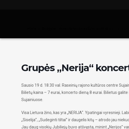
Home
Renginiai - Raseinių rajono kultūros centras
Grupės „Ne
Grupės „Nerija“ koncer
Sausio 19 d. 18.30 val. Raseinių rajono kultūros centre Sujain
Bilietų kaina – 7 eurai, koncerto dieną 8 eurai. Bilietus ga
Sujainiuose.
Visa Lietuva žino, kas yra „NERIJA“. Ypatingai vyresnieji. Labi
„Siselija”, „Sudeginti tiltai” ir daugelis kitų – atrodo jau niek
Jau daug visokių Jubiliejų buvo atšvęsta, minint „Nerijos” va