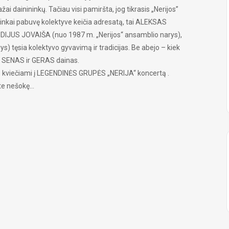
i dainininkų. Tačiau visi pamiršta, jog tikrasis „Nerijos”
nininkai pabuvę kolektyve keičia adresatą, tai ALEKSAS
DIJUS JOVAIŠA (nuo 1987 m. „Nerijos‘‘ ansamblio narys),
 tęsia kolektyvo gyvavimą ir tradicijas. Be abejo – kiek
as SENAS ir GERAS dainas.
nų – kviečiami į LEGENDINĖS GRUPĖS „NERIJA“ koncertą .
site nešokę…