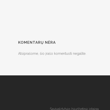
KOMENTARŲ NĖRA
Atsiprašome, šio įrašo komentuoti negalite.
Savivaldybės biudžetinė įstaiga