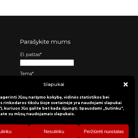
Parašykite mums
El. paštas*
Tema*
Slapukai
Žinutė*
agerinti Jūsų naršymo kokybę, vidinės statistikos bei
s rinkodaros tikslu šioje svetainėje yra naudojami slapukai
), kuriuos Jūs galite bet kada išjungti. Spausdami „Sutinku“,
kate su mūsų naudojamais slapukais.
Siųsti
utinku
Nesutinku
Peržiūrėti nuostatas