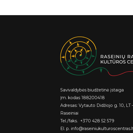
Savivaldybės biudžetinė įstaiga
Įm. kodas 188200418
Adresas: Vytauto Didžiojo g. 10, LT 
Raseiniai
Tel./faks. +370 428 52 579
El. p. info@raseiniukulturoscentras.l