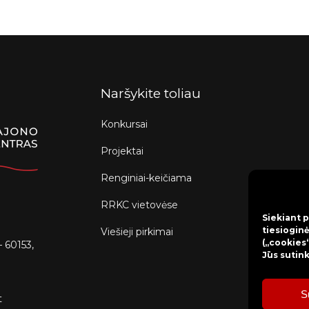
Naršykite toliau
Konkursai
Projektai
Renginiai-keičiama
RRKC vietovėse
Siekiant p
tiesioginė
Viešieji pirkimai
(„cookies“
– 60153,
Jūs sutin
S
t