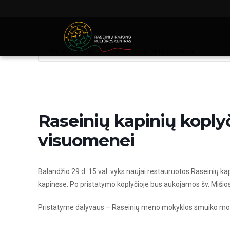
Home
Renginiai - Raseinių rajono kultūros centras
Raseinių 
Raseinių kapinių koply
visuomenei
Balandžio 29 d. 15 val. vyks naujai restauruotos Raseinių ka
kapinėse. Po pristatymo koplyčioje bus aukojamos šv. Miši
Pristatyme dalyvaus – Raseinių meno mokyklos smuiko mokyt