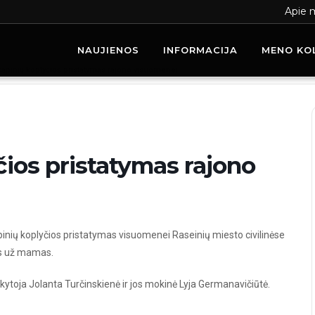
Apie 
NAUJIENOS
INFORMACIJA
MENO KO
kapinių koplyčios pristatymas rajono visuomenei
čios pristatymas rajono
pinių koplyčios pristatymas visuomenei Raseinių miesto civilinėse
os už mamas.
oja Jolanta Turčinskienė ir jos mokinė Lyja Germanavičiūtė.