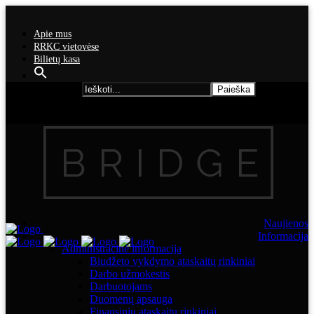
Apie mus
RRKC vietovėse
Bilietų kasa
Search for:
Naujienos
Informacija
Administracinė informacija
Biudžeto vykdymo ataskaitų rinkiniai
Darbo užmokestis
Darbuotojams
Duomenų apsauga
Finansinių ataskaitų rinkiniai