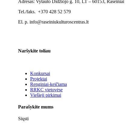
Adresas: Vytauto Didžiojo g. 10, LT – 60153, Raseiniai
Tel./faks. +370 428 52 579
El. p. info@raseiniukulturoscentras.lt
Naršykite toliau
Konkursai
Projektai
Renginiai-keičiama
RRKC vietovėse
Viešieji pirkimai
Parašykite mums
Siųsti