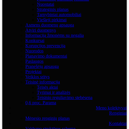
Nuostatai
Strateginis planas
Tarnybiniai automobiliai
Viešieji pirkimai
Asmens duomenų apsauga
Atviri duomenys
Informacija žmonėms su negalia
Konkursai
Korupcijos prevencija
Nuorodos
Planavimo dokumentai
Paslaugos
Pranešėjų apsauga
Projektai
Veiklos sritys
Teisinė informacija
Teisės aktai
Tyrimai ir analizės
Teisinio reguliavimo stebėsena
0,6 proc. Parama
Meno kolektyvai
Renginiai
Mėnesio renginių planas
Kontaktai
Valdymo struktūros schema