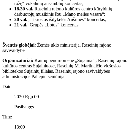
rožę“ vokalinių ansamblių koncertas;
18.30 val.
Raseinių rajono kultūros centro kūrybinių
darbuotojų muzikinis šou „Mano meilės vasara“;
20 val.
„Tikrosios išdykėlės Aušrinės“ koncertas;
21 val.
Grupės „Lotus“ koncertas.
Šventės globėjai:
Žemės ūkio ministerija, Raseinių rajono
savivaldybė
Organizatoriai:
Kaimų bendruomenė „Sujainiai“, Raseinių rajono
kultūros centras Sujainiuose, Raseinių M. Martinaičio viešosios
bibliotekos Sujainių filialas, Raseinių rajono savivaldybės
administracijos Paliepių seniūnija.
Date
2020 Rgp 09
Pasibaigęs
Time
13:00