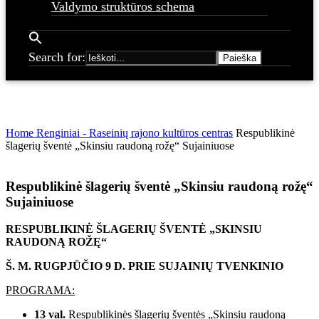
Valdymo struktūros schema
Search for:
Home
Renginiai - Raseinių rajono kultūros centras
Respublikinė
šlagerių šventė „Skinsiu raudoną rožę“ Sujainiuose
Respublikinė šlagerių šventė „Skinsiu raudoną rožę“
Sujainiuose
RESPUBLIKINĖ ŠLAGERIŲ ŠVENTĖ „SKINSIU
RAUDONĄ ROŽĘ“
Š. M. RUGPJŪČIO 9 D. PRIE SUJAINIŲ TVENKINIO
PROGRAMA:
13 val.
Respublikinės šlagerių šventės „Skinsiu raudoną