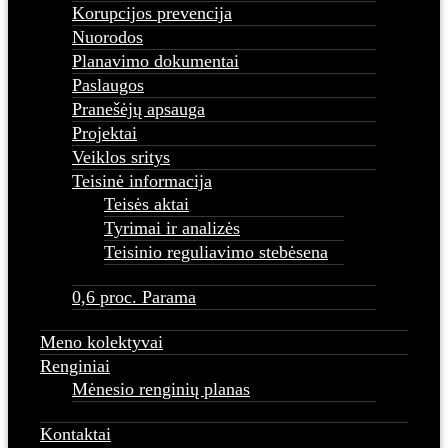
Korupcijos prevencija
Nuorodos
Planavimo dokumentai
Paslaugos
Pranešėjų apsauga
Projektai
Veiklos sritys
Teisinė informacija
Teisės aktai
Tyrimai ir analizės
Teisinio reguliavimo stebėsena
0,6 proc. Parama
Meno kolektyvai
Renginiai
Mėnesio renginių planas
Kontaktai