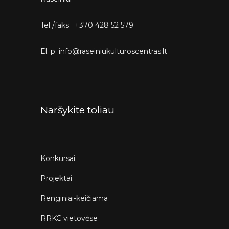
Tel./faks. +370 428 52 579
El. p. info@raseiniukulturoscentras.lt
Naršykite toliau
Konkursai
Projektai
Renginiai-keičiama
RRKC vietovėse