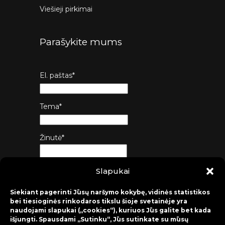
Viešieji pirkimai
Parašykite mums
El. paštas*
Tema*
Žinutė*
Slapukai
Siųsti
Siekiant pagerinti Jūsų naršymo kokybę, vidinės statistikos
bei tiesioginės rinkodaros tikslu šioje svetainėje yra
naudojami slapukai („cookies“), kuriuos Jūs galite bet kada
išjungti. Spausdami „Sutinku“, Jūs sutinkate su mūsų