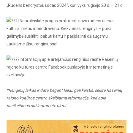
„Rudens bendrystės sodas 2024“, kuri vyks rugsėjo 20 d. – 21 d.
Nepraleiskite progos praturtinti savo rudens dienas
kultūra, menu ir bendravimu. Kiekvienas renginys – puiki
galimybė susitikti, pabūti kartu ir pasidalinti džiaugsmu.
Laukiame jūsų renginiuose!
Informaciją apie artėjančius renginius rasite Raseinių
rajono kultūros centro Facebook puslapyje ir internetinėje
svetainėje.
*Renginių laikas ir data bėgant laikui gali keistis, sekite Raseinių
rajono kultūros centro skelbiamą informaciją, kad apie
pasikeitimus sužinotumėte pirmi