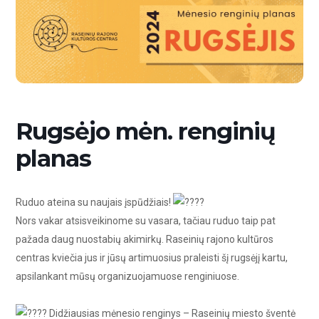
Rugsėjo mėn. renginių
planas
Ruduo ateina su naujais įspūdžiais!
Nors vakar atsisveikinome su vasara, tačiau ruduo taip pat
pažada daug nuostabių akimirkų. Raseinių rajono kultūros
centras kviečia jus ir jūsų artimuosius praleisti šį rugsėjį kartu,
apsilankant mūsų organizuojamuose renginiuose.
Didžiausias mėnesio renginys – Raseinių miesto šventė