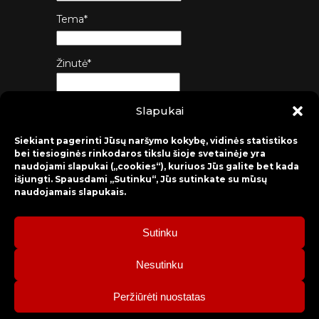
Tema*
Žinutė*
Slapukai
Siųsti
Siekiant pagerinti Jūsų naršymo kokybę, vidinės statistikos
bei tiesioginės rinkodaros tikslu šioje svetainėje yra
naudojami slapukai („cookies“), kuriuos Jūs galite bet kada
išjungti. Spausdami „Sutinku“, Jūs sutinkate su mūsų
naudojamais slapukais.
Sutinku
2026 © Raseinių rajono kultūros centras
Nesutinku
Bilietų rezervacija: mob. tel. +370 630 98 498, administracija: tel.
Peržiūrėti nuostatas
+370 428 52 579.