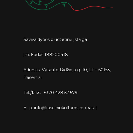
Savivaldybės biudžetinė įstaiga
Įm. kodas 188200418
Adresas: Vytauto Didžiojo g. 10, LT – 60153,
Raseiniai
Tel./faks. +370 428 52 579
El. p. info@raseiniukulturoscentras.lt