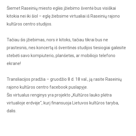
Šiemet Raseinių miesto eglės įžiebimo šventė bus visiškai
kitokia nei iki šiol – eglę žiebsime virtualiai iš Raseinių rajono
kultūros centro studijos.
Tačiau šis įžiebimas, nors ir kitoks, tačiau tikrai bus ne
prastesnis, nes koncertą iš šventinės studijos tiesiogiai galėsite
stebėti savo kompiuterio, planšetės, ar mobiliojo telefono
ekrane!
Transliacijos pradžia – gruodžio 8 d. 18 val., ją rasite Raseinių
rajono kultūros centro facebook puslapyje.
Šis virtualus renginys yra projekto „Kultūros lauko plėtra
virtualioje erdvėje“, kurį finansuoja Lietuvos kultūros taryba,
dalis.