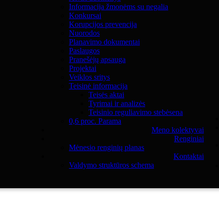
Informacija žmonėms su negalia
Konkursai
Korupcijos prevencija
Nuorodos
Planavimo dokumentai
Paslaugos
Pranešėjų apsauga
Projektai
Veiklos sritys
Teisinė informacija
Teisės aktai
Tyrimai ir analizės
Teisinio reguliavimo stebėsena
0,6 proc. Parama
Meno kolektyvai
Renginiai
Mėnesio renginių planas
Kontaktai
Valdymo struktūros schema