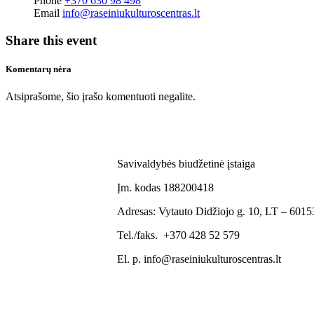
Phone
+370 630 98 498
Email
info@raseiniukulturoscentras.lt
Share this event
Komentarų nėra
Atsiprašome, šio įrašo komentuoti negalite.
Savivaldybės biudžetinė įstaiga
Įm. kodas 188200418
Adresas: Vytauto Didžiojo g. 10, LT – 60153
Tel./faks. +370 428 52 579
El. p. info@raseiniukulturoscentras.lt