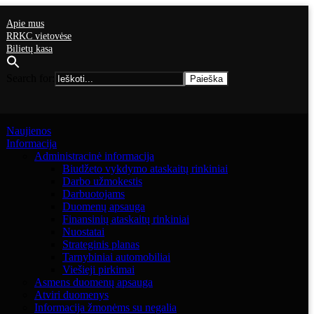
Apie mus
RRKC vietovėse
Bilietų kasa
Search for:
Naujienos
Informacija
Administracinė informacija
Biudžeto vykdymo ataskaitų rinkiniai
Darbo užmokestis
Darbuotojams
Duomenų apsauga
Finansinių ataskaitų rinkiniai
Nuostatai
Strateginis planas
Tarnybiniai automobiliai
Viešieji pirkimai
Asmens duomenų apsauga
Atviri duomenys
Informacija žmonėms su negalia