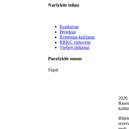
Naršykite toliau
Konkursai
Projektai
Renginiai-keičiama
RRKC vietovėse
Viešieji pirkimai
Parašykite mums
Siųsti
2026
Rasei
kultūr
Biliet
rezerv
mob. 