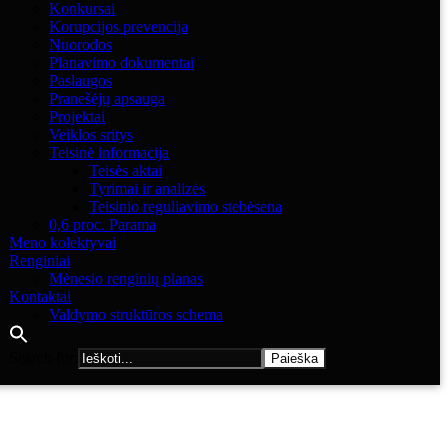
Konkursai
Korupcijos prevencija
Nuorodos
Planavimo dokumentai
Paslaugos
Pranešėjų apsauga
Projektai
Veiklos sritys
Teisinė informacija
Teisės aktai
Tyrimai ir analizės
Teisinio reguliavimo stebėsena
0,6 proc. Parama
Meno kolektyvai
Renginiai
Mėnesio renginių planas
Kontaktai
Valdymo struktūros schema
Search for: