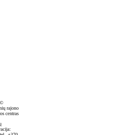
 ©
nių rajono
os centras
ų
acija:
tel. +370