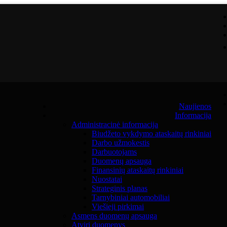
Naujienos
Informacija
Administracinė informacija
Biudžeto vykdymo ataskaitų rinkiniai
Darbo užmokestis
Darbuotojams
Duomenų apsauga
Finansinių ataskaitų rinkiniai
Nuostatai
Strateginis planas
Tarnybiniai automobiliai
Viešieji pirkimai
Asmens duomenų apsauga
Atviri duomenys