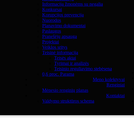
Informacija žmonėms su negalia
Konkursai
Korupcijos prevencija
Nuorodos
Planavimo dokumentai
Paslaugos
Pranešėjų apsauga
Projektai
Veiklos sritys
Teisinė informacija
Teisės aktai
Tyrimai ir analizės
Teisinio reguliavimo stebėsena
0,6 proc. Parama
Meno kolektyvai
Renginiai
Mėnesio renginių planas
Kontaktai
Valdymo struktūros schema