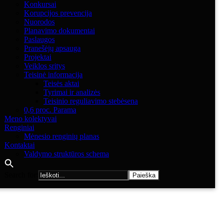
Konkursai
Korupcijos prevencija
Nuorodos
Planavimo dokumentai
Paslaugos
Pranešėjų apsauga
Projektai
Veiklos sritys
Teisinė informacija
Teisės aktai
Tyrimai ir analizės
Teisinio reguliavimo stebėsena
0,6 proc. Parama
Meno kolektyvai
Renginiai
Mėnesio renginių planas
Kontaktai
Valdymo struktūros schema
Search for: