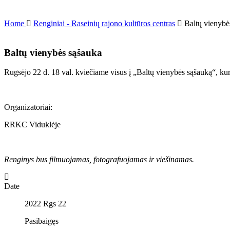
Home
Renginiai - Raseinių rajono kultūros centras
Baltų vienybė
Baltų vienybės sąšauka
Rugsėjo 22 d. 18 val. kviečiame visus į „Baltų vienybės sąšauką“, kur
Organizatoriai:
RRKC Viduklėje
Renginys bus filmuojamas, fotografuojamas ir viešinamas.
Date
2022 Rgs 22
Pasibaigęs