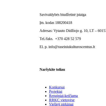
Savivaldybės biudžetinė įstaiga
Įm. kodas 188200418
Adresas: Vytauto Didžiojo g. 10, LT – 60153
Tel./faks. +370 428 52 579
El. p. info@raseiniukulturoscentras.lt
Naršykite toliau
Konkursai
Projektai
Renginiai-keičiama
RRKC vietovėse
Viešieji pirkimai