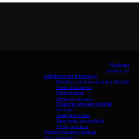
Naujienos
Informacija
Administracinė informacija
Biudžeto vykdymo ataskaitų rinkiniai
Darbo užmokestis
Darbuotojams
Duomenų apsauga
Finansinių ataskaitų rinkiniai
Nuostatai
Strateginis planas
Tarnybiniai automobiliai
Viešieji pirkimai
Asmens duomenų apsauga
Atviri duomenys