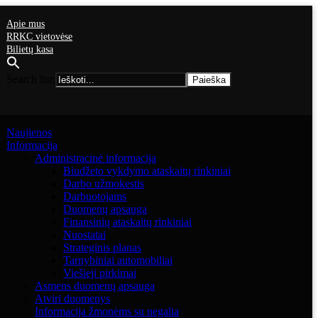
Apie mus
RRKC vietovėse
Bilietų kasa
Search for:
Naujienos
Informacija
Administracinė informacija
Biudžeto vykdymo ataskaitų rinkiniai
Darbo užmokestis
Darbuotojams
Duomenų apsauga
Finansinių ataskaitų rinkiniai
Nuostatai
Strateginis planas
Tarnybiniai automobiliai
Viešieji pirkimai
Asmens duomenų apsauga
Atviri duomenys
Informacija žmonėms su negalia