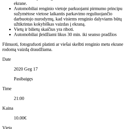
ekrane.
Automobiliai renginio vietoje parkuojami pirmumo principu
sužymėtose vietose laikantis parkavimo reguliuojančio
darbuotojo nurodymų, kad visiems renginio dalyviams būtų
užtikrintas kokybiškas vaizdas į ekraną.
Vietų ir bilietų skaičius yra riboti.
Automobiliai įleidžiami likus 30 min. iki seanso pradžios
Filmuoti, fotografuoti platinti ar viešai skelbti renginio metu ekrane
rodomą vaizdą draudžiama.
Date
2020 Geg 17
Pasibaigęs
Time
21:00
Kaina
10.00€
Vieta