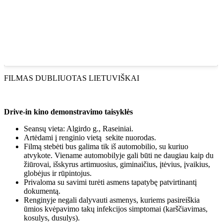
FILMAS DUBLIUOTAS LIETUVIŠKAI
Drive-in kino demonstravimo taisyklės
Seansų vieta: Algirdo g., Raseiniai.
Artėdami į renginio vietą sekite nuorodas.
Filmą stebėti bus galima tik iš automobilio, su kuriuo
atvykote. Viename automobilyje gali būti ne daugiau kaip du
žiūrovai, išskyrus artimuosius, giminaičius, įtėvius, įvaikius,
globėjus ir rūpintojus.
Privaloma su savimi turėti asmens tapatybę patvirtinantį
dokumentą.
Renginyje negali dalyvauti asmenys, kuriems pasireiškia
ūmios kvėpavimo takų infekcijos simptomai (karščiavimas,
kosulys, dusulys).