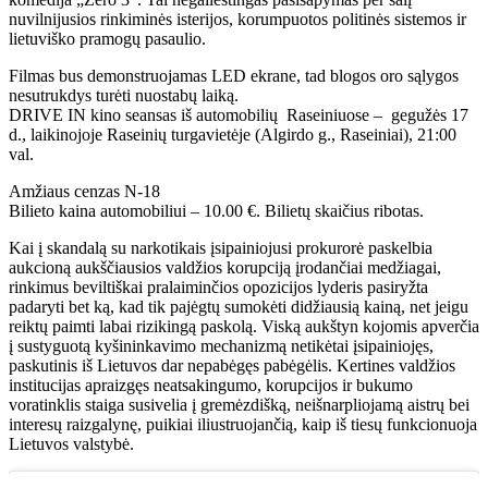
nuvilnijusios rinkiminės isterijos, korumpuotos politinės sistemos ir
lietuviško pramogų pasaulio.
Filmas bus demonstruojamas LED ekrane, tad blogos oro sąlygos
nesutrukdys turėti nuostabų laiką.
DRIVE IN kino seansas iš automobilių Raseiniuose – gegužės 17
d., laikinojoje Raseinių turgavietėje (Algirdo g., Raseiniai), 21:00
val.
Amžiaus cenzas N-18
Bilieto kaina automobiliui – 10.00 €. Bilietų skaičius ribotas.
Kai į skandalą su narkotikais įsipainiojusi prokurorė paskelbia
aukcioną aukščiausios valdžios korupciją įrodančiai medžiagai,
rinkimus beviltiškai pralaiminčios opozicijos lyderis pasiryžta
padaryti bet ką, kad tik pajėgtų sumokėti didžiausią kainą, net jeigu
reiktų paimti labai rizikingą paskolą. Viską aukštyn kojomis apverčia
į sustyguotą kyšininkavimo mechanizmą netikėtai įsipainiojęs,
paskutinis iš Lietuvos dar nepabėgęs pabėgėlis. Kertines valdžios
institucijas apraizgęs neatsakingumo, korupcijos ir bukumo
voratinklis staiga susivelia į gremėzdišką, neišnarpliojamą aistrų bei
interesų raizgalynę, puikiai iliustruojančią, kaip iš tiesų funkcionuoja
Lietuvos valstybė.