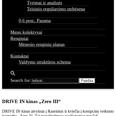
Tyrimai ir analizės
Teisinio reguliavimo stebėsena
0,6 proc. Parama
Meno kolektyvai
Renginiai
Mėnesio renginių planas
Kontaktai
Valdymo struktūros schema
Search for:
Home
Renginiai - Raseinių rajono kultūros centras
DRIVE IN kinas
„Zero III“
DRIVE IN kinas „Zero III“
DRIVE IN kinas atvyksta į Raseinius ir kviečia į korupcinę veiksmo
komedija „Zero 3“. Tai negailestingas pasišapymas per šalį