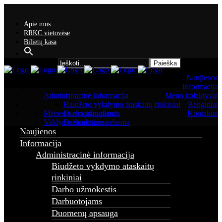
Apie mus
RRKC vietovėse
Bilietų kasa
Search for:
Naujienos
Informacija
Administracinė informacija
Meno kolektyvai
Biudžeto vykdymo ataskaitų rinkiniai
Renginiai
Mėnesio renginių planas
Darbo užmokestis
Kontaktai
Valdymo struktūros schema
Darbuotojams
Naujienos
Duomenų apsauga
Finansinių ataskaitų rinkiniai
Informacija
Nuostatai
Administracinė informacija
Strateginis planas
Biudžeto vykdymo ataskaitų
Tarnybiniai automobiliai
Viešieji pirkimai
rinkiniai
Asmens duomenų apsauga
Darbo užmokestis
Atviri duomenys
Darbuotojams
Informacija žmonėms su negalia
Konkursai
Duomenų apsauga
Korupcijos prevencija