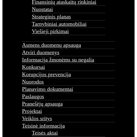
Finansinių ataskaitų rinkiniai
Nuorodos
Nuostatai
Planavimo dokumentai
Paslaugos
Strateginis planas
Pranešėjų apsauga
Tarnybiniai automobiliai
Projektai
Viešieji pirkimai
Veiklos sritys
Teisinė informacija
Teisės aktai
Asmens duomenų apsauga
Tyrimai ir analizės
Atviri duomenys
Teisinio reguliavimo stebėsena
Informacija žmonėms su negalia
0,6 proc. Parama
Konkursai
Korupcijos prevencija
Nuorodos
Planavimo dokumentai
Paslaugos
Pranešėjų apsauga
Projektai
Veiklos sritys
Teisinė informacija
Teisės aktai