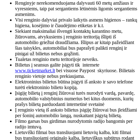
Renginyje nerekomenduojama dalyvauti 60 metų amžiaus ir
vyresniems, taip pat sergantiems lėtinėmis ligomis sergantiems
asmenims.
Visi renginio dalyviai privalo laikytis asmens higienos – rankų
higiena, kosėjimo ir čiaudėjimo etiketas ir k.t.
Siekiant maksimaliai išvengti kontaktų karantino metu,
žiūrovams, atvykusiems į renginio teritoriją išlipti iš
automobilio griežtai draudžiama. Išlipus ar kitaip pažeidžiant
šias taisykles, automobiliai bus paprašyti palikti renginį ir
pinigai už bilietus nebus grąžinti.
Tualetas renginio metu teritorijoje neveiks.
Bilietus į seansus galite įsigyti tik internete
www.ticketmarket.lt
bei visuose Paypost skyriuose. Bilietais
renginio vietoje nebus prekiaujama.
Elektroninius bilietus būtina įsigyti iš anksto ir savo telefone
turėti elektroninio bilieto kopiją.
Įsigiję bilietą į renginį žiūrovai turės nurodyti vardą, pavardę,
automobilio valstybinius numerius bei kitus duomenis, kurių
prašys bilietą parduodanti internetinė svetainė
Į renginio vietą iš anksto bilietus įsigiję žiūrovai bus įleidžiami
per šoninį automobilio langą, nuskaitant įsigytą bilietą.
Filmo garsas bus girdimas nurodytomis radijo bangomis per
radijo imtuvą.
Lietuviški filmai bus transliuojami lietuvių kalba, kiti filmai
bus transliuojami originalo kalba, lietuviškus subtitrus rodant