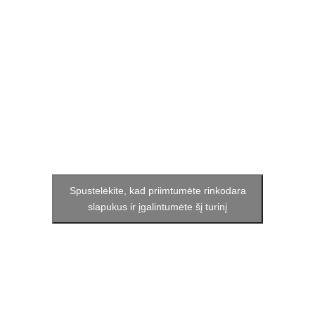
Spustelėkite, kad priimtumėte rinkodara
slapukus ir įgalintumėte šį turinį