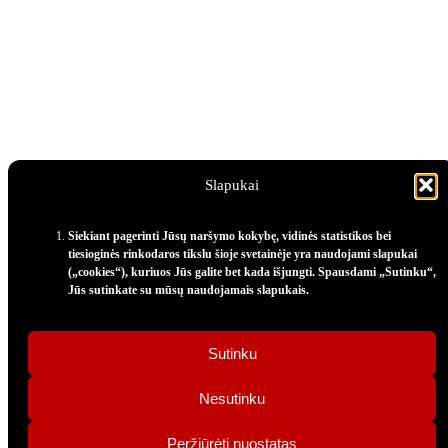
Slapukai
Siekiant pagerinti Jūsų naršymo kokybę, vidinės statistikos bei
tiesioginės rinkodaros tikslu šioje svetainėje yra naudojami slapukai
(„cookies“), kuriuos Jūs galite bet kada išjungti. Spausdami „Sutinku“,
Jūs sutinkate su mūsų naudojamais slapukais.
Sutinku
Nesutinku
Peržiūrėti nuostatas