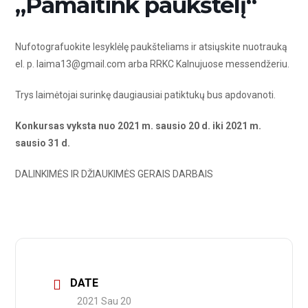
„Pamaitink paukštelį“
Nufotografuokite lesyklėlę paukšteliams ir atsiųskite nuotrauką
el. p. laima13@gmail.com arba RRKC Kalnujuose messendžeriu.
Trys laimėtojai surinkę daugiausiai patiktukų bus apdovanoti.
Konkursas vyksta nuo 2021 m. sausio 20 d. iki 2021 m.
sausio 31 d.
DALINKIMĖS IR DŽIAUKIMĖS GERAIS DARBAIS
DATE
2021 Sau 20