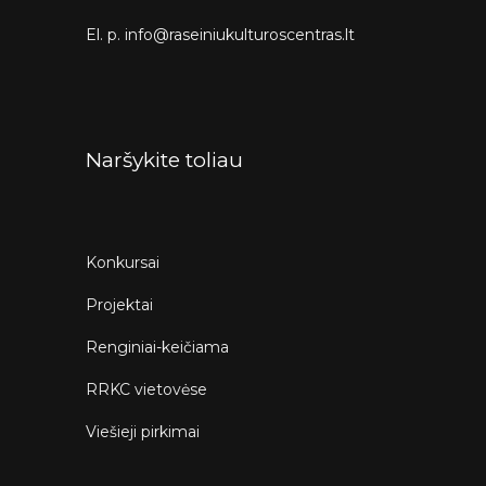
El. p. info@raseiniukulturoscentras.lt
Naršykite toliau
Konkursai
Projektai
Renginiai-keičiama
RRKC vietovėse
Viešieji pirkimai