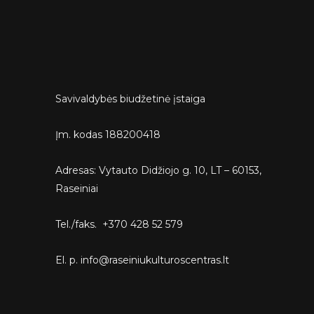
Savivaldybės biudžetinė įstaiga
Įm. kodas 188200418
Adresas: Vytauto Didžiojo g. 10, LT – 60153,
Raseiniai
Tel./faks. +370 428 52 579
El. p. info@raseiniukulturoscentras.lt