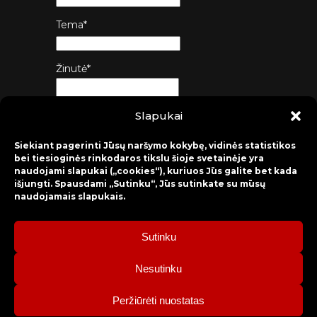
Tema*
Žinutė*
Slapukai
Siųsti
Siekiant pagerinti Jūsų naršymo kokybę, vidinės statistikos
bei tiesioginės rinkodaros tikslu šioje svetainėje yra
naudojami slapukai („cookies“), kuriuos Jūs galite bet kada
išjungti. Spausdami „Sutinku“, Jūs sutinkate su mūsų
naudojamais slapukais.
Sutinku
2026 © Raseinių rajono kultūros centras
Nesutinku
Bilietų rezervacija: mob. tel. +370 630 98 498, administracija: tel.
Peržiūrėti nuostatas
+370 428 52 579.