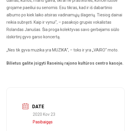
dainas, kurios, mano galva, tikrai ne prastesnės, koncertuose
grojame paeiliui su senomis. Esu tikras, kad ir iš dabartinio
albumo po kiek laiko atsiras vadinamųjų šlagerių. Tiesiog dainai
reikia subręsti. Kaip ir vynui“, – pasakojo grupės vokalistas
Rolandas Janušas. Šia proga kolektyvas savo gerbėjams siūlo
išskirtinį gyvo garso koncertą.
„Nes tik gyva muzika yra MUZIKA“, – toks ir yra „VAIRO“ moto.
Bilietus galite įsigyti Raseinių rajono kultūros centro kasoje.
DATE
2020 Kov 23
Pasibaigęs