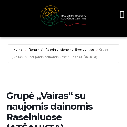
Home
Renginiai - Raseinių rajono kultūros centras
Grupė
„Vairas“ su naujomis dainomis Raseiniuose (ATŠAUKTA)
Grupė „Vairas“ su
naujomis dainomis
Raseiniuose