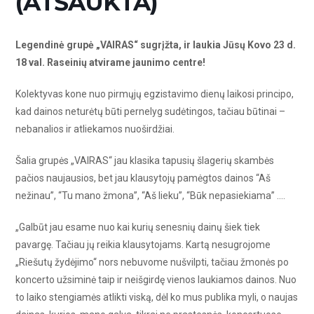
(ATŠAUKTA)
Legendinė grupė „VAIRAS“ sugrįžta, ir laukia Jūsų Kovo 23 d.
18 val. Raseinių atvirame jaunimo centre!
Kolektyvas kone nuo pirmųjų egzistavimo dienų laikosi principo,
kad dainos neturėtų būti pernelyg sudėtingos, tačiau būtinai –
nebanalios ir atliekamos nuoširdžiai.
Šalia grupės „VAIRAS“ jau klasika tapusių šlagerių skambės
pačios naujausios, bet jau klausytojų pamėgtos dainos “Aš
nežinau”, “Tu mano žmona”, “Aš lieku”, “Būk nepasiekiama” ….
„Galbūt jau esame nuo kai kurių senesnių dainų šiek tiek
pavargę. Tačiau jų reikia klausytojams. Kartą nesugrojome
„Riešutų žydėjimo“ nors nebuvome nušvilpti, tačiau žmonės po
koncerto užsiminė taip ir neišgirdę vienos laukiamos dainos. Nuo
to laiko stengiamės atlikti viską, dėl ko mus publika myli, o naujas