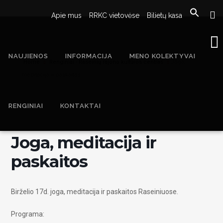
Apie mus
RRKC vietovėse
Bilietų kasa
NAUJIENOS
INFORMACIJA
MENO KOLEKTYVAI
Home
Renginiai - Raseinių rajono kultūros centras
Joga,
meditacija ir paskaitos
RENGINIAI
KONTAKTAI
Joga, meditacija ir
paskaitos
Birželio 17d. joga, meditacija ir paskaitos Raseiniuose.
Programa: