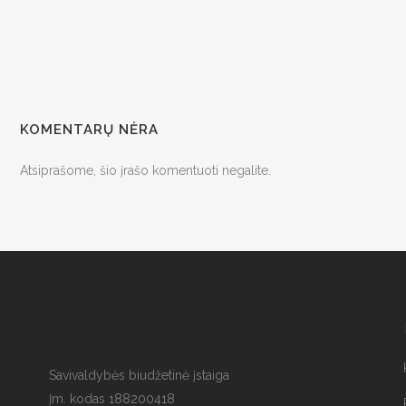
KOMENTARŲ NĖRA
Atsiprašome, šio įrašo komentuoti negalite.
Savivaldybės biudžetinė įstaiga
Įm. kodas 188200418