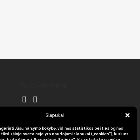
Parašykite mums
Slapukai
gerinti Jūsų naršymo kokybę, vidinės statistikos bei tiesioginės
tikslu šioje svetainėje yra naudojami slapukai („cookies“), kuriuos
 bet kada išjungti. Spausdami „Sutinku“, Jūs sutinkate su mūsų