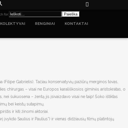
h for:
 KOLEKTYVAI
RENGINIAI
KONTAKTAI
a (Filipe Gabrielis). Tačiau konservatyvių pažiūrų merginos tėvas,
rdies chirurgas – visai ne Europos karališkosios giminės aristokratas, o
 nei šukuosena – žentą jis įsivaizdavo visai ne taip! Šoko ištiktas
atimų bei keistų sutapimų.
rštis ir kiti žinomi aktoriai.
 įvykdė Saulius ir Paulius“) ir vienas didžiausių filmų platintojų