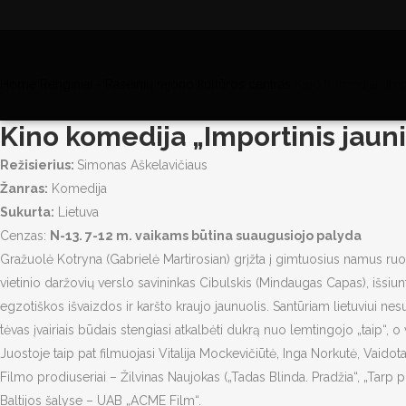
Home
Renginiai - Raseinių rajono kultūros centras
Kino komedija „Impo
Kino komedija „Importinis jauni
Režisierius:
Simonas Aškelavičiaus
Žanras:
Komedija
Sukurta:
Lietuva
Cenzas:
N-13. 7-12 m. vaikams būtina suaugusiojo palyda
Gražuolė Kotryna (Gabrielė Martirosian) grįžta į gimtuosius namus ruoš
vietinio daržovių verslo savininkas Cibulskis (Mindaugas Capas), išsiunt
egzotiškos išvaizdos ir karšto kraujo jaunuolis. Santūriam lietuviui ne
tėvas įvairiais būdais stengiasi atkalbėti dukrą nuo lemtingojo „taip“, 
Juostoje taip pat filmuojasi Vitalija Mockevičiūtė, Inga Norkutė, Vaidotas 
Filmo prodiuseriai – Žilvinas Naujokas („Tadas Blinda. Pradžia“, „Tarp pi
Baltijos šalyse – UAB „ACME Film“.