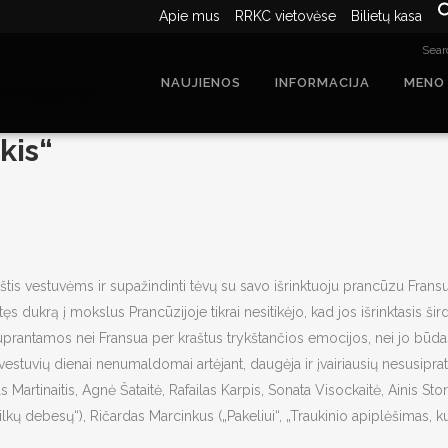
Apie mus
RRKC vietovėse
Bilietų kasa
Searc
NAUJIENOS
INFORMACIJA
MENO
rtinis jaunikis“
kis“
tis vestuvėms ir supažindinti tėvų su savo išrinktuoju prancūzu Fransu
ęs dukrą į mokslus Prancūzijoje tikrai nesitikėjo, kad jos išrinktasis ši
suprantamos nei Fransua per kraštus trykštančios emocijos, nei jo būdas,
o vestuvių dienai nenumaldomai artėjant, daugėja ir įvairiausių nesusipr
Martinaitis, Agnė Šataitė, Rafailas Karpis, Sonata Visockaitė, Ainis Storpi
lkų debesų“), Ričardas Marcinkus („Pakeliui“, „Traukinio apiplėšimas, kurį