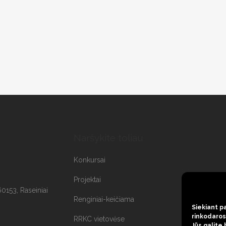
Naršykite toliau
Konkursai
Projektai
60153, Raseiniai
Renginiai-keičiama
Siekiant pa
rinkodaros 
RRKC vietovėse
Jūs galite