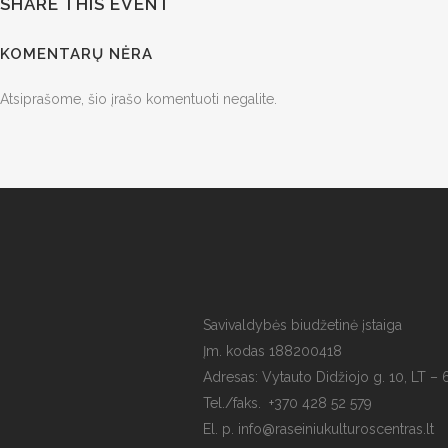
SHARE THIS EVENT
KOMENTARŲ NĖRA
Atsiprašome, šio įrašo komentuoti negalite.
Savivaldybės biudžetinė įstaiga
Įm. kodas 188200418
Adresas: Vytauto Didžiojo g. 10, LT – 
Tel./faks. +370 428 52 579
El. p. info@raseiniukulturoscentras.lt