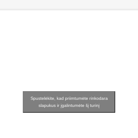
Spustelėkite, kad priimtumėte rinkodara
slapukus ir įgalintumėte šį turinį