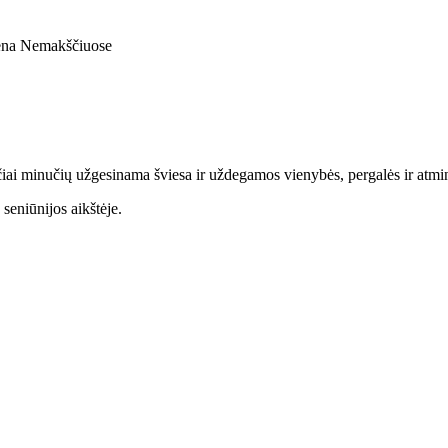
iena Nemakščiuose
imčiai minučių užgesinama šviesa ir uždegamos vienybės, pergalės ir atm
eniūnijos aikštėje.