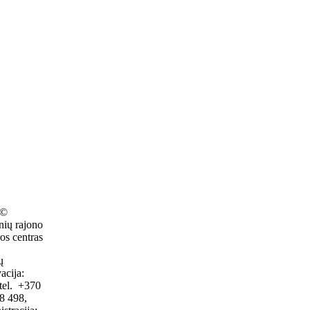
 ©
nių rajono
os centras
ų
acija:
tel. +370
8 498,