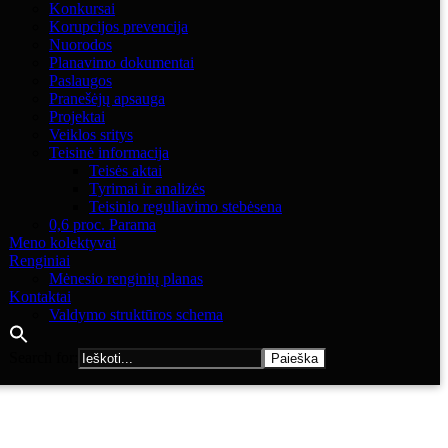
Konkursai
Korupcijos prevencija
Nuorodos
Planavimo dokumentai
Paslaugos
Pranešėjų apsauga
Projektai
Veiklos sritys
Teisinė informacija
Teisės aktai
Tyrimai ir analizės
Teisinio reguliavimo stebėsena
0,6 proc. Parama
Meno kolektyvai
Renginiai
Mėnesio renginių planas
Kontaktai
Valdymo struktūros schema
Search for: