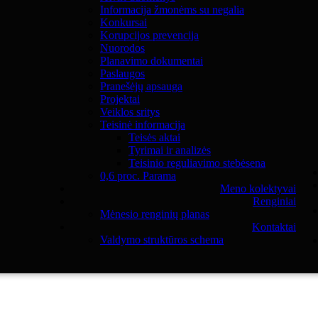
Informacija žmonėms su negalia
Konkursai
Korupcijos prevencija
Nuorodos
Planavimo dokumentai
Paslaugos
Pranešėjų apsauga
Projektai
Veiklos sritys
Teisinė informacija
Teisės aktai
Tyrimai ir analizės
Teisinio reguliavimo stebėsena
0,6 proc. Parama
Meno kolektyvai
Renginiai
Mėnesio renginių planas
Kontaktai
Valdymo struktūros schema