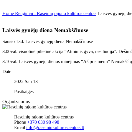
Home
Renginiai - Raseinių rajono kultūros centras
Laisvės gynėjų d
Laisvės gynėjų diena Nemakščiuose
Sausio 13d. Laisvės gynėjų diena Nemakščiuose
8.00val. visuotinė pilietinė akcija “Atmintis gyva, nes liudija”. Deš
8.10val. Laisvės gynėjų dienos minėjimas “Aš prisimenu” Nemakščių s
Date
2022 Sau 13
Pasibaigęs
Organizatorius
Raseinių rajono kultūros centras
Phone
+370 630 98 498
Email
info@raseiniukulturoscentras.lt