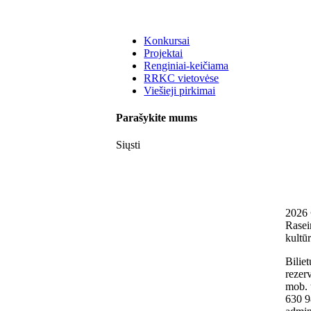
Konkursai
Projektai
Renginiai-keičiama
RRKC vietovėse
Viešieji pirkimai
Parašykite mums
Siųsti
2026
Rasei
kultūr
Biliet
rezerv
mob. 
630 9