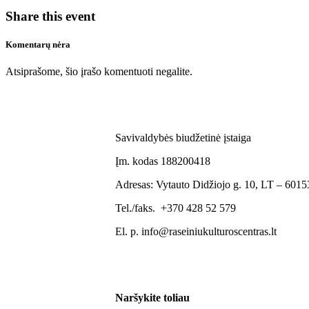
Share this event
Komentarų nėra
Atsiprašome, šio įrašo komentuoti negalite.
Savivaldybės biudžetinė įstaiga
Įm. kodas 188200418
Adresas: Vytauto Didžiojo g. 10, LT – 60153
Tel./faks. +370 428 52 579
El. p. info@raseiniukulturoscentras.lt
Naršykite toliau