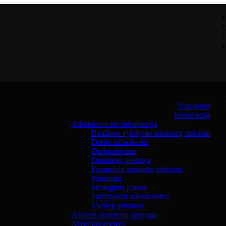
Naujienos
Informacija
Administracinė informacija
Biudžeto vykdymo ataskaitų rinkiniai
Darbo užmokestis
Darbuotojams
Duomenų apsauga
Finansinių ataskaitų rinkiniai
Nuostatai
Strateginis planas
Tarnybiniai automobiliai
Viešieji pirkimai
Asmens duomenų apsauga
Atviri duomenys