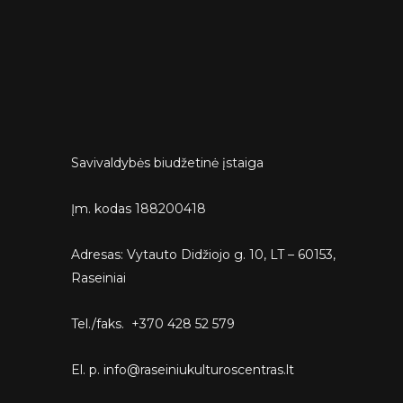
Savivaldybės biudžetinė įstaiga
Įm. kodas 188200418
Adresas: Vytauto Didžiojo g. 10, LT – 60153,
Raseiniai
Tel./faks. +370 428 52 579
El. p. info@raseiniukulturoscentras.lt