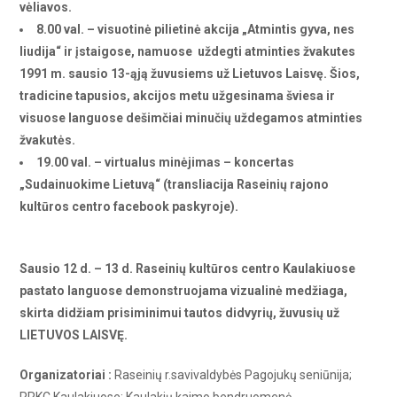
vėliavos.
8.00 val. – visuotinė pilietinė akcija „Atmintis gyva, nes
liudija“ ir įstaigose, namuose uždegti atminties žvakutes
1991 m. sausio 13-ąją žuvusiems už Lietuvos Laisvę. Šios,
tradicine tapusios, akcijos metu užgesinama šviesa ir
visuose languose dešimčiai minučių uždegamos atminties
žvakutės.
19.00 val. – virtualus minėjimas – koncertas
„Sudainuokime Lietuvą“ (transliacija Raseinių rajono
kultūros centro facebook paskyroje).
Sausio 12 d. – 13 d. Raseinių kultūros centro Kaulakiuose
pastato languose demonstruojama vizualinė medžiaga,
skirta didžiam prisiminimui tautos didvyrių, žuvusių už
LIETUVOS LAISVĘ.
Organizatoriai :
Raseinių r.savivaldybės Pagojukų seniūnija;