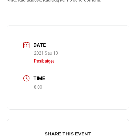
RRKC Kaulakiuose; Kaulakių kaimo bendruomenė.
DATE
2021 Sau 13
Pasibaigęs
TIME
8:00
SHARE THIS EVENT