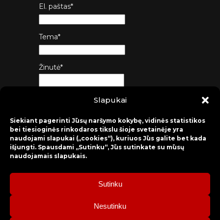
El. paštas*
Tema*
Žinutė*
Slapukai
Siųsti
Siekiant pagerinti Jūsų naršymo kokybę, vidinės statistikos
bei tiesioginės rinkodaros tikslu šioje svetainėje yra
naudojami slapukai („cookies“), kuriuos Jūs galite bet kada
išjungti. Spausdami „Sutinku“, Jūs sutinkate su mūsų
naudojamais slapukais.
Sutinku
2026 © Raseinių rajono kultūros centras
Nesutinku