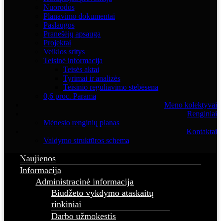
Nuorodos
Planavimo dokumentai
Paslaugos
Pranešėjų apsauga
Projektai
Veiklos sritys
Teisinė informacija
Teisės aktai
Tyrimai ir analizės
Teisinio reguliavimo stebėsena
0,6 proc. Parama
Meno kolektyvai
Renginiai
Mėnesio renginių planas
Kontaktai
Valdymo struktūros schema
Naujienos
Informacija
Administracinė informacija
Biudžeto vykdymo ataskaitų
rinkiniai
Darbo užmokestis