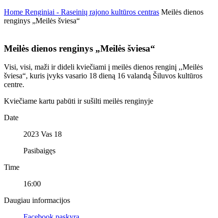
Home
Renginiai - Raseinių rajono kultūros centras
Meilės dienos
renginys „Meilės šviesa“
Meilės dienos renginys „Meilės šviesa“
Visi, visi, maži ir dideli kviečiami į meilės dienos renginį ,,Meilės
šviesa“, kuris įvyks vasario 18 dieną 16 valandą Šiluvos kultūros
centre.
Kviečiame kartu pabūti ir sušilti meilės renginyje
Date
2023 Vas 18
Pasibaigęs
Time
16:00
Daugiau informacijos
Facebook paskyra