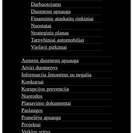
Darbuotojams
Duomenų apsauga
Finansinių ataskaitų rinkiniai
Nuostatai
Strateginis planas
Tarnybiniai automobiliai
Viešieji pirkimai
Asmens duomenų apsauga
Atviri duomenys
Informacija žmonėms su negalia
Konkursai
Korupcijos prevencija
Nuorodos
Planavimo dokumentai
Paslaugos
Pranešėjų apsauga
Projektai
Veiklos sritys