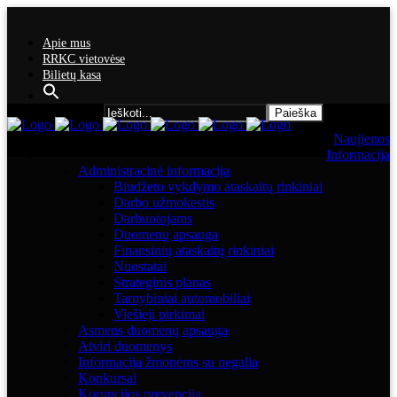
Apie mus
RRKC vietovėse
Bilietų kasa
Search for:
Naujienos
Informacija
Administracinė informacija
Biudžeto vykdymo ataskaitų rinkiniai
Darbo užmokestis
Darbuotojams
Duomenų apsauga
Finansinių ataskaitų rinkiniai
Nuostatai
Strateginis planas
Tarnybiniai automobiliai
Viešieji pirkimai
Asmens duomenų apsauga
Atviri duomenys
Informacija žmonėms su negalia
Konkursai
Korupcijos prevencija