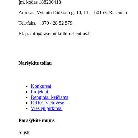
Įm. kodas 188200418
Adresas: Vytauto Didžiojo g. 10, LT – 60153, Raseiniai
Tel./faks. +370 428 52 579
El. p. info@raseiniukulturoscentras.lt
Naršykite toliau
Konkursai
Projektai
Renginiai-keičiama
RRKC vietovėse
Viešieji pirkimai
Parašykite mums
Siųsti