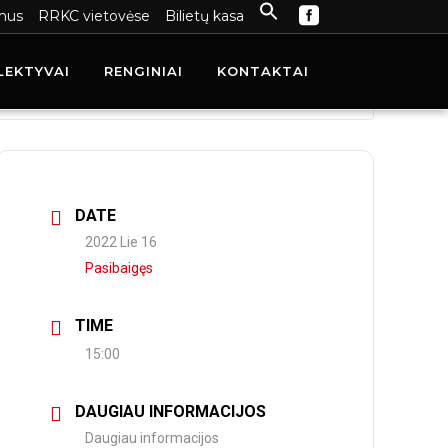
mus
RRKC vietovėse
Bilietų kasa
LEKTYVAI
RENGINIAI
KONTAKTAI
DATE
2022 Lie 16
Pasibaigęs
TIME
15:00
DAUGIAU INFORMACIJOS
Daugiau informacijos