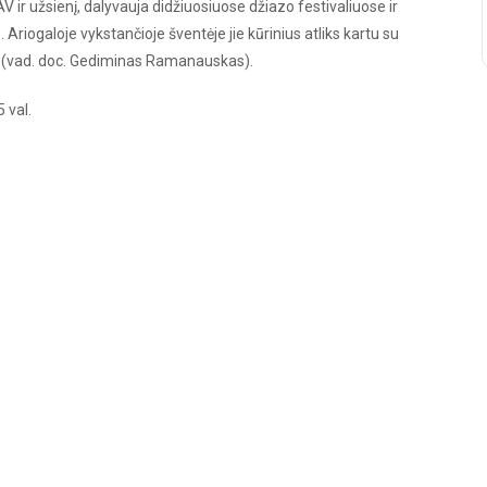
 ir užsienį, dalyvauja didžiuosiuose džiazo festivaliuose ir
iogaloje vykstančioje šventėje jie kūrinius atliks kartu su
u (vad. doc. Gediminas Ramanauskas).
 val.