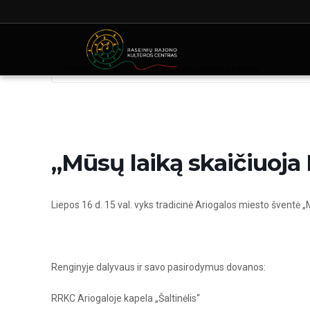
Home
Renginiai - Raseinių rajono kultūros centras
„Mūsų laik
„Mūsų laiką skaičiuoja
Liepos 16 d. 15 val. vyks tradicinė Ariogalos miesto šventė 
Renginyje dalyvaus ir savo pasirodymus dovanos:
RRKC Ariogaloje kapela „Šaltinėlis“