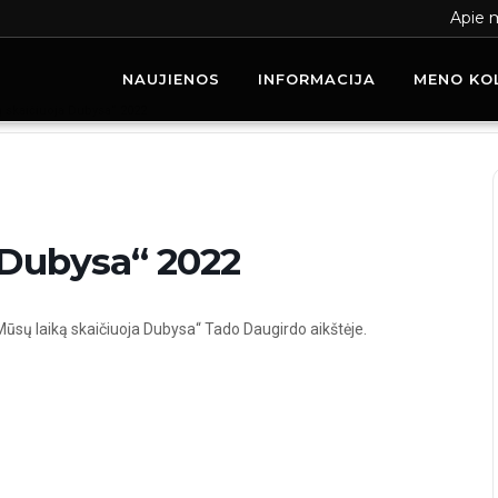
Apie 
NAUJIENOS
INFORMACIJA
MENO KO
ą skaičiuoja Dubysa“ 2022
 Dubysa“ 2022
„Mūsų laiką skaičiuoja Dubysa“ Tado Daugirdo aikštėje.