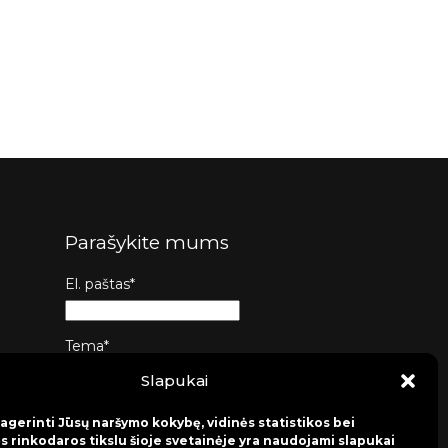
Parašykite mums
El. paštas*
Tema*
Slapukai
Žinutė*
agerinti Jūsų naršymo kokybę, vidinės statistikos bei
s rinkodaros tikslu šioje svetainėje yra naudojami slapukai