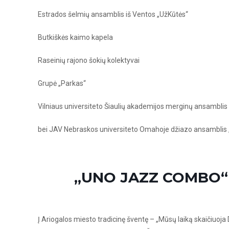
Estrados šelmių ansamblis iš Ventos „UžKūtės“
Butkiškės kaimo kapela
Raseinių rajono šokių kolektyvai
Grupė „Parkas“
Vilniaus universiteto Šiaulių akademijos merginų ansamblis
bei JAV Nebraskos universiteto Omahoje džiazo ansambli
„UNO JAZZ COMBO“
Į Ariogalos miesto tradicinę šventę – „Mūsų laiką skaičiuo