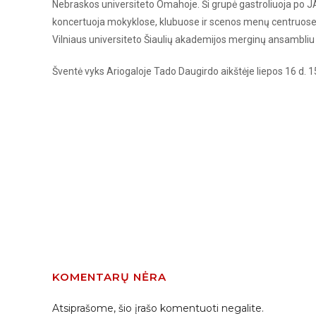
Nebraskos universiteto Omahoje. Ši grupė gastroliuoja po JAV
koncertuoja mokyklose, klubuose ir scenos menų centruose. Ar
Vilniaus universiteto Šiaulių akademijos merginų ansambli
Šventė vyks Ariogaloje Tado Daugirdo aikštėje liepos 16 d. 15
KOMENTARŲ NĖRA
Atsiprašome, šio įrašo komentuoti negalite.