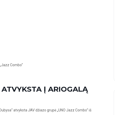
s „Jazz Combo“
 ATVYKSTA Į ARIOGALĄ
ja Dubysa“ atvyksta JAV džiazo grupė „UNO Jazz Combo“ iš