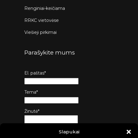
Renginiai-keičiama
RRKC vietovėse
Viešieji pirkimai
Parašykite mums
El. paštas*
Tema*
Žinutė*
Slapukai