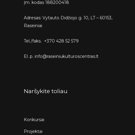
Įm. kodas 188200418
Adresas: Vytauto Didžiojo g. 10, LT – 60153,
Raseiniai
Tel./faks. +370 428 52 579
El. p. info@raseiniukulturoscentras.lt
Naršykite toliau
Konkursai
Projektai