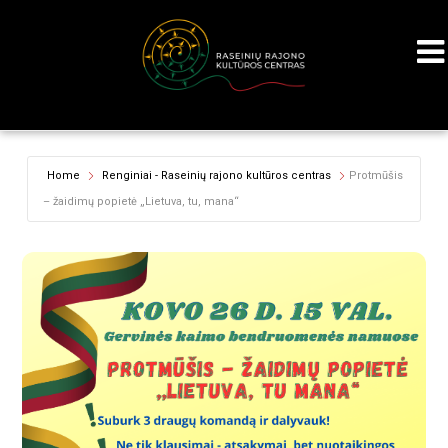
Home
Renginiai - Raseinių rajono kultūros centras
Protmūšis
– žaidimų popietė „Lietuva, tu, mana“