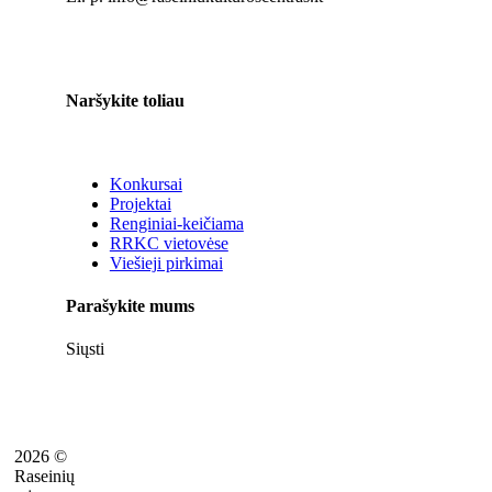
Naršykite toliau
Konkursai
Projektai
Renginiai-keičiama
RRKC vietovėse
Viešieji pirkimai
Parašykite mums
Siųsti
2026 ©
Raseinių