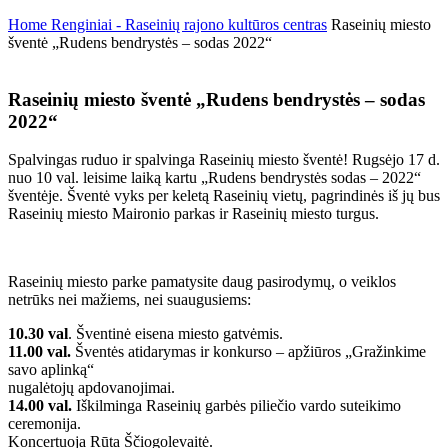
Home
Renginiai - Raseinių rajono kultūros centras
Raseinių miesto
šventė „Rudens bendrystės – sodas 2022“
Raseinių miesto šventė „Rudens bendrystės – sodas
2022“
Spalvingas ruduo ir spalvinga Raseinių miesto šventė! Rugsėjo 17 d.
nuo 10 val. leisime laiką kartu „Rudens bendrystės sodas – 2022“
šventėje. Šventė vyks per keletą Raseinių vietų, pagrindinės iš jų bus
Raseinių miesto Maironio parkas ir Raseinių miesto turgus.
Raseinių miesto parke pamatysite daug pasirodymų, o veiklos
netrūks nei mažiems, nei suaugusiems:
10.30 val
. Šventinė eisena miesto gatvėmis.
11.00 val.
Šventės atidarymas ir konkurso – apžiūros „Gražinkime
savo aplinką“
nugalėtojų apdovanojimai.
14.00 val.
Iškilminga Raseinių garbės piliečio vardo suteikimo
ceremonija.
Koncertuoja Rūta Ščiogolevaitė.