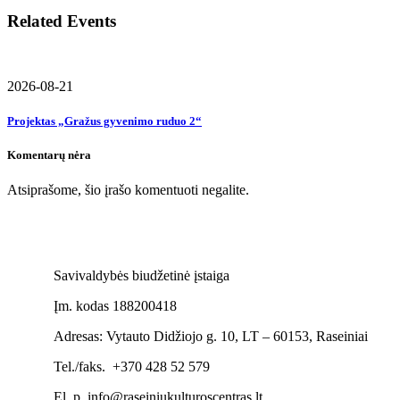
Related Events
2026-08-21
Projektas „Gražus gyvenimo ruduo 2“
Komentarų nėra
Atsiprašome, šio įrašo komentuoti negalite.
Savivaldybės biudžetinė įstaiga
Įm. kodas 188200418
Adresas: Vytauto Didžiojo g. 10, LT – 60153, Raseiniai
Tel./faks. +370 428 52 579
El. p. info@raseiniukulturoscentras.lt