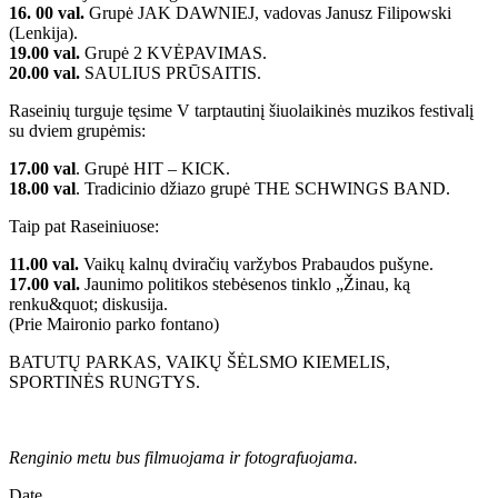
16. 00 val.
Grupė JAK DAWNIEJ, vadovas Janusz Filipowski
(Lenkija).
19.00 val.
Grupė 2 KVĖPAVIMAS.
20.00 val.
SAULIUS PRŪSAITIS.
Raseinių turguje tęsime V tarptautinį šiuolaikinės muzikos festivalį
su dviem grupėmis:
17.00 val
. Grupė HIT – KICK.
18.00 val
. Tradicinio džiazo grupė THE SCHWINGS BAND.
Taip pat Raseiniuose:
11.00 val.
Vaikų kalnų dviračių varžybos Prabaudos pušyne.
17.00 val.
Jaunimo politikos stebėsenos tinklo „Žinau, ką
renku&quot; diskusija.
(Prie Maironio parko fontano)
BATUTŲ PARKAS, VAIKŲ ŠĖLSMO KIEMELIS,
SPORTINĖS RUNGTYS.
Renginio metu bus filmuojama ir fotografuojama.
Date