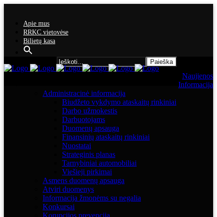
Apie mus
RRKC vietovėse
Bilietų kasa
Search for:
Naujienos
Informacija
Administracinė informacija
Biudžeto vykdymo ataskaitų rinkiniai
Darbo užmokestis
Darbuotojams
Duomenų apsauga
Finansinių ataskaitų rinkiniai
Nuostatai
Strateginis planas
Tarnybiniai automobiliai
Viešieji pirkimai
Asmens duomenų apsauga
Atviri duomenys
Informacija žmonėms su negalia
Konkursai
Korupcijos prevencija