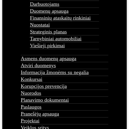
Darbuotojams
Duomenų apsauga
Finansinių ataskaitų rinkiniai
Nuostatai
Strateginis planas
Tarnybiniai automobiliai
Viešieji pirkimai
Asmens duomenų apsauga
Atviri duomenys
Informacija žmonėms su negalia
Konkursai
Korupcijos prevencija
Nuorodos
Planavimo dokumentai
Paslaugos
Pranešėjų apsauga
Projektai
Veiklos sritys