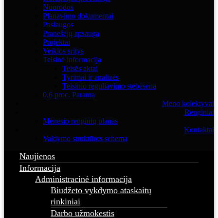
Nuorodos
Planavimo dokumentai
Paslaugos
Pranešėjų apsauga
Projektai
Veiklos sritys
Teisinė informacija
Teisės aktai
Tyrimai ir analizės
Teisinio reguliavimo stebėsena
0,6 proc. Parama
Meno kolektyvai
Renginiai
Mėnesio renginių planas
Kontaktai
Valdymo struktūros schema
Naujienos
Informacija
Administracinė informacija
Biudžeto vykdymo ataskaitų
rinkiniai
Darbo užmokestis