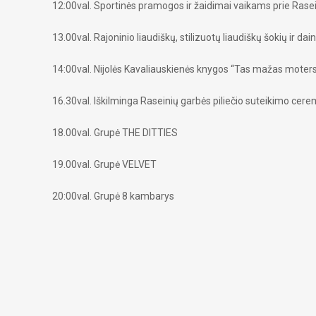
12:00val. Sportinės pramogos ir žaidimai vaikams prie Rasei
13.00val. Rajoninio liaudiškų, stilizuotų liaudiškų šokių ir da
14:00val. Nijolės Kavaliauskienės knygos “Tas mažas moter
16.30val. Iškilminga Raseinių garbės piliečio suteikimo ce
18.00val. Grupė THE DITTIES
19.00val. Grupė VELVET
20:00val. Grupė 8 kambarys