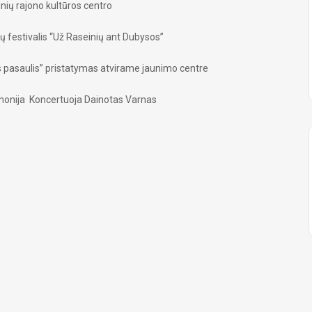
nių rajono kultūros centro
inų festivalis “Už Raseinių ant Dubysos”
s pasaulis” pristatymas atvirame jaunimo centre
remonija Koncertuoja Dainotas Varnas