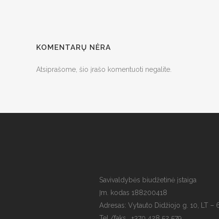
KOMENTARŲ NĖRA
Atsiprašome, šio įrašo komentuoti negalite.
Savivaldybės biudžetinė įstaiga
Įm. kodas 188200418
Adresas: Vytauto Didžiojo g. 10, LT – 
Tel./faks. +370 428 52 579