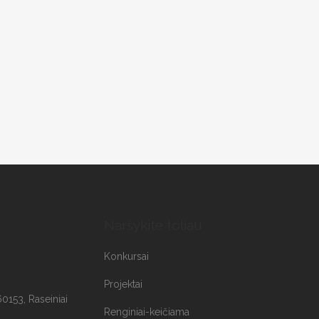
Naršykite toliau
Konkursai
Projektai
60153, Raseiniai
Renginiai-keičiama