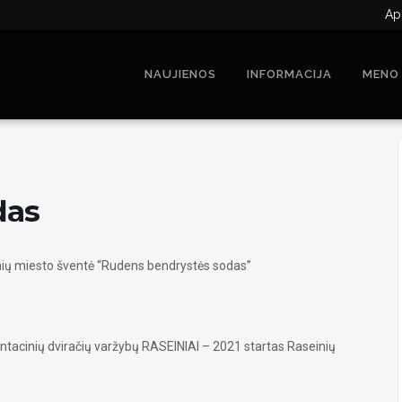
Ap
NAUJIENOS
INFORMACIJA
MENO
ndrystės sodas
das
inių miesto šventė “Rudens bendrystės sodas”
ntacinių dviračių varžybų RASEINIAI – 2021 startas Raseinių