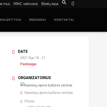
ie mus
RRKC vietovėse
Bilietų kasa
 KOLEKTYVAI
RENGINIAI
KONTAKTAI
DATE
2021 Rgs 18 - 21
Pasibaigęs
ORGANIZATORIUS
Raseinių rajono kultūros centras
Phone