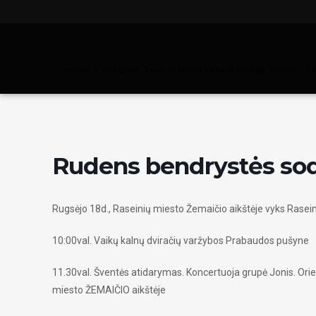
Home
Renginiai - Raseinių rajono kultūros centras
Rudens be
Rudens bendrystės so
Rugsėjo 18d., Raseinių miesto Žemaičio aikštėje vyks Rase
10:00val. Vaikų kalnų dviračių varžybos Prabaudos pušyne
11.30val. Šventės atidarymas. Koncertuoja grupė Jonis. Orie
miesto ŽEMAIČIO aikštėje