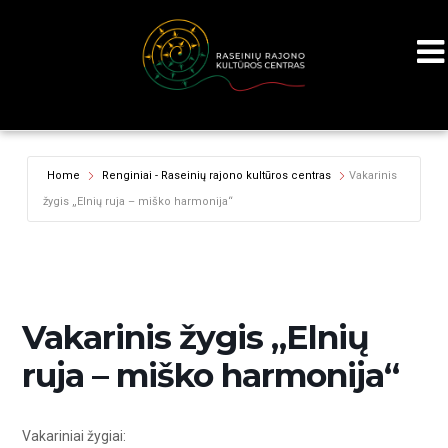
Home
Renginiai - Raseinių rajono kultūros centras
Vakarinis
žygis „Elnių ruja – miško harmonija“
Vakarinis žygis „Elnių
ruja – miško harmonija“
Vakariniai žygiai: