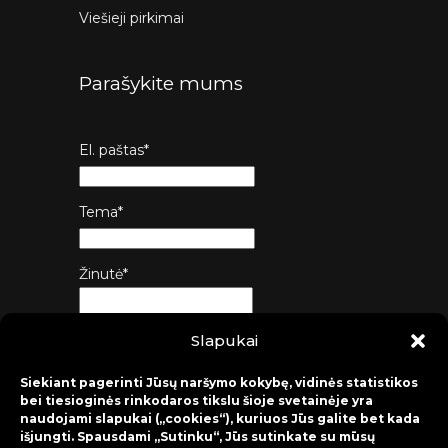
Viešieji pirkimai
Parašykite mums
El. paštas*
Tema*
Žinutė*
Slapukai
Siųsti
Siekiant pagerinti Jūsų naršymo kokybę, vidinės statistikos
bei tiesioginės rinkodaros tikslu šioje svetainėje yra
naudojami slapukai („cookies“), kuriuos Jūs galite bet kada
išjungti. Spausdami „Sutinku“, Jūs sutinkate su mūsų