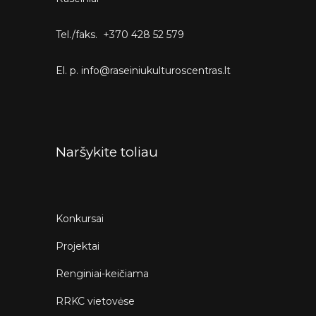
Tel./faks. +370 428 52 579
El. p. info@raseiniukulturoscentras.lt
Naršykite toliau
Konkursai
Projektai
Renginiai-keičiama
RRKC vietovėse