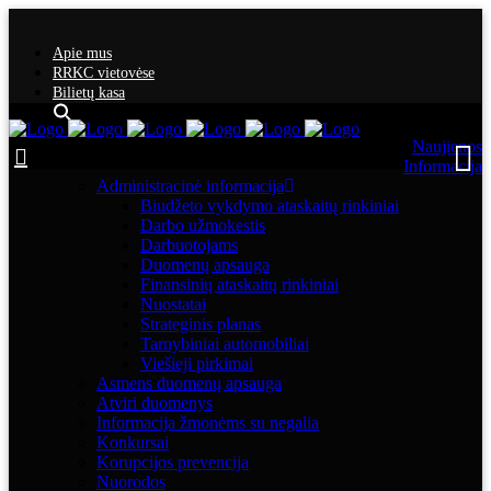
Apie mus
RRKC vietovėse
Bilietų kasa
Naujienos
Informacija
Administracinė informacija
Biudžeto vykdymo ataskaitų rinkiniai
Darbo užmokestis
Darbuotojams
Duomenų apsauga
Finansinių ataskaitų rinkiniai
Nuostatai
Strateginis planas
Tarnybiniai automobiliai
Viešieji pirkimai
Asmens duomenų apsauga
Atviri duomenys
Informacija žmonėms su negalia
Konkursai
Korupcijos prevencija
Nuorodos