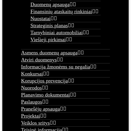
Duomenų apsauga
Finansinių ataskaitų rinkiniai
Nuostatai
Strateginis planas
Tarnybiniai automobiliai
Viešieji pirkimai
Asmens duomenų apsauga
Atviri duomenys
Informacija žmonėms su negalia
Konkursai
Korupcijos prevencija
Nuorodos
Planavimo dokumentai
Paslaugos
Pranešėjų apsauga
Projektai
Veiklos sritys
Teisinė informacija