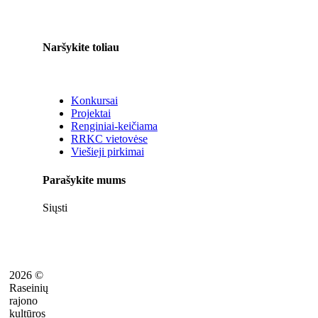
Naršykite toliau
Konkursai
Projektai
Renginiai-keičiama
RRKC vietovėse
Viešieji pirkimai
Parašykite mums
Siųsti
2026 ©
Raseinių
rajono
kultūros