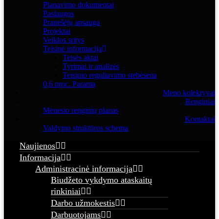
Planavimo dokumentai
Paslaugos
Pranešėjų apsauga
Projektai
Veiklos sritys
Teisinė informacija
Teisės aktai
Tyrimai ir analizės
Teisinio reguliavimo stebėsena
0,6 proc. Parama
Meno kolektyvai
Renginiai
Mėnesio renginių planas
Kontaktai
Valdymo struktūros schema
Naujienos
Informacija
Administracinė informacija
Biudžeto vykdymo ataskaitų
rinkiniai
Darbo užmokestis
Darbuotojams