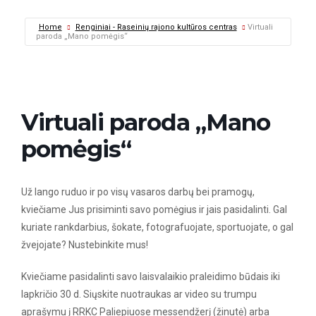
Home
Renginiai - Raseinių rajono kultūros centras
Virtuali
paroda „Mano pomėgis“
Virtuali paroda „Mano
pomėgis“
Už lango ruduo ir po visų vasaros darbų bei pramogų,
kviečiame Jus prisiminti savo pomėgius ir jais pasidalinti. Gal
kuriate rankdarbius, šokate, fotografuojate, sportuojate, o gal
žvejojate? Nustebinkite mus!
Kviečiame pasidalinti savo laisvalaikio praleidimo būdais iki
lapkričio 30 d. Siųskite nuotraukas ar video su trumpu
aprašymu į RRKC Paliepiuose messendžerį (žinutė) arba