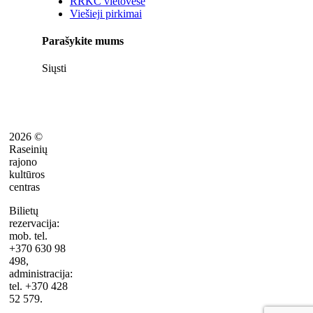
RRKC vietovėse
Viešieji pirkimai
Parašykite mums
Siųsti
2026 ©
Raseinių
rajono
kultūros
centras
Bilietų
rezervacija:
mob. tel.
+370 630 98
498,
administracija:
tel. +370 428
52 579.