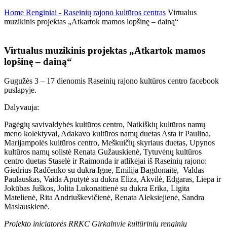
Home
Renginiai - Raseinių rajono kultūros centras
Virtualus
muzikinis projektas „Atkartok mamos lopšinę – dainą“
Virtualus muzikinis projektas „Atkartok mamos
lopšinę – dainą“
Gugužės 3 – 17 dienomis Raseinių rajono kultūros centro facebook
puslapyje.
Dalyvauja:
Pagėgių savivaldybės kultūros centro, Natkiškių kultūros namų
meno kolektyvai, Adakavo kultūros namų duetas Asta ir Paulina,
Marijampolės kultūros centro, Meškuičių skyriaus duetas, Upynos
kultūros namų solistė Renata Gužauskienė, Tytuvėnų kultūros
centro duetas Staselė ir Raimonda ir atlikėjai iš Raseinių rajono:
Giedrius Radčenko su dukra Igne, Emilija Bagdonaitė, Valdas
Paulauskas, Vaida Aputytė su dukra Eliza, Akvilė, Edgaras, Liepa ir
Jokūbas Juškos, Jolita Lukonaitienė su dukra Erika, Ligita
Matelienė, Rita Andriuškevičienė, Renata Aleksiejienė, Sandra
Maslauskienė.
Projekto iniciatorės RRKC Girkalnyje kultūrinių renginių