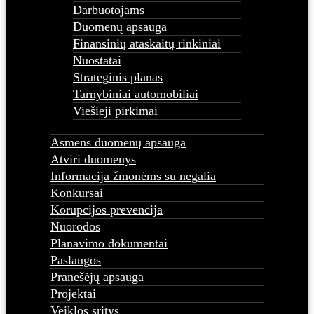
Darbuotojams
Duomenų apsauga
Finansinių ataskaitų rinkiniai
Nuostatai
Strateginis planas
Tarnybiniai automobiliai
Viešieji pirkimai
Asmens duomenų apsauga
Atviri duomenys
Informacija žmonėms su negalia
Konkursai
Korupcijos prevencija
Nuorodos
Planavimo dokumentai
Paslaugos
Pranešėjų apsauga
Projektai
Veiklos sritys