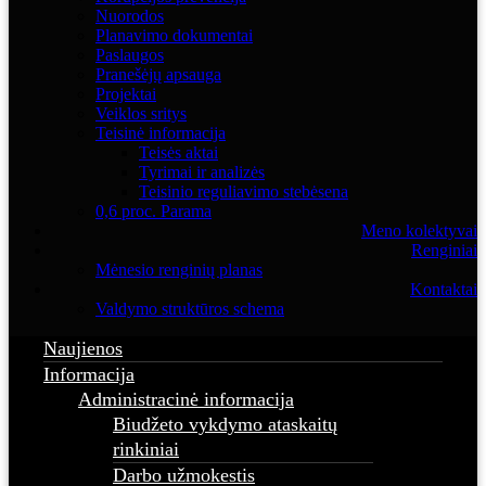
Nuorodos
Planavimo dokumentai
Paslaugos
Pranešėjų apsauga
Projektai
Veiklos sritys
Teisinė informacija
Teisės aktai
Tyrimai ir analizės
Teisinio reguliavimo stebėsena
0,6 proc. Parama
Meno kolektyvai
Renginiai
Mėnesio renginių planas
Kontaktai
Valdymo struktūros schema
Naujienos
Informacija
Administracinė informacija
Biudžeto vykdymo ataskaitų
rinkiniai
Darbo užmokestis