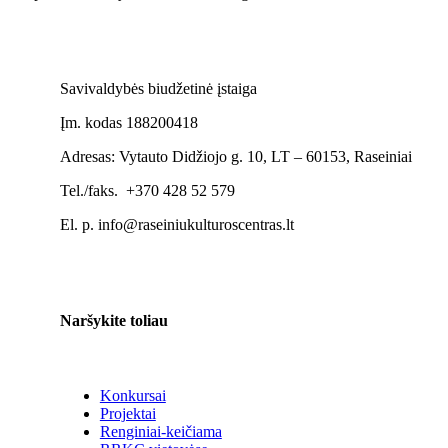
Savivaldybės biudžetinė įstaiga
Įm. kodas 188200418
Adresas: Vytauto Didžiojo g. 10, LT – 60153, Raseiniai
Tel./faks. +370 428 52 579
El. p. info@raseiniukulturoscentras.lt
Naršykite toliau
Konkursai
Projektai
Renginiai-keičiama