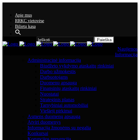
Apie mus
RRKC vietovėse
Bilietų kasa
Search for:
Naujienos
Informacija
Administracinė informacija
Biudžeto vykdymo ataskaitų rinkiniai
Darbo užmokestis
Darbuotojams
Duomenų apsauga
Finansinių ataskaitų rinkiniai
Nuostatai
Strateginis planas
Tarnybiniai automobiliai
Viešieji pirkimai
Asmens duomenų apsauga
Atviri duomenys
Informacija žmonėms su negalia
Konkursai
Korupcijos prevencija